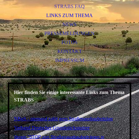
STRABS FAQ
LINKS ZUM THEMA
NEWS
PRESSEMELDUNGEN
FOTOS
KONTAKT
IMPRESSUM
Hier finden Sie einige interessante Links zum Thema
STRABS
NBgS - niemand zahlt gern Straßenausbaubeiträge
Verband Deutscher Grundstücksnutzer
Verein "STOP von Straßenausbaubeiträgen in