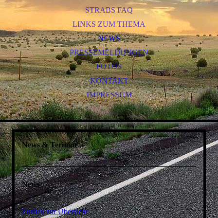
STRABS FAQ
LINKS ZUM THEMA
NEWS
PRESSEMELDUNGEN
FOTOS
KONTAKT
IMPRESSUM
News & Termine...
News
Zurück zur Übersicht