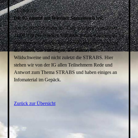
24.10.2019
Die IG nimmt am Wiedaer Stammtisch teil
Am 25.10.2019 findet im "Cafe Wiedatal" von 19:00 -
21:00 Uhr der Wiedaer Stammtisch statt. Auch die IG ist
dort vertreten. Diskussionsthemen sind unter anderem
die Fusion, der Starkregen, der Blitzer; die
Wildschweine und nicht zuletzt die STRABS. Hier
stehen wir von der IG allen Teilnehmern Rede und
Antwort zum Thema STRABS und haben einiges an
Infomaterial im Gepäck.
Zurück zur Übersicht