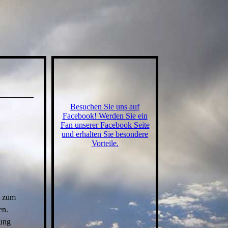
Besuchen Sie uns auf
Facebook! Werden Sie ein
Fan unserer Facebook Seite
und erhalten Sie besondere
Vorteile.
m zum
en.
tung