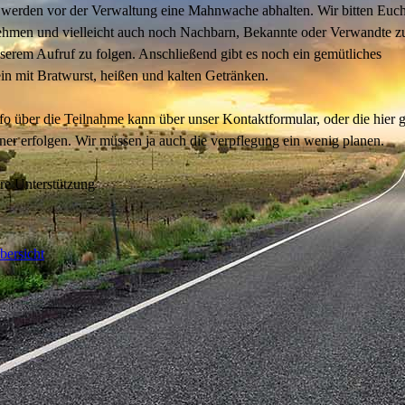
werden vor der Verwaltung eine Mahnwache abhalten. Wir bitten Euch
nehmen und vielleicht auch noch Nachbarn, Bekannte oder Verwandte z
serem Aufruf zu folgen. Anschließend gibt es noch ein gemütliches
n mit Bratwurst, heißen und kalten Getränken.
fo über die Teilnahme kann über unser Kontaktformular, oder die hier 
er erfolgen. Wir müssen ja auch die verpflegung ein wenig planen.
re Unterstützung
bersicht