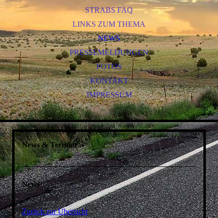
STRABS FAQ
LINKS ZUM THEMA
NEWS
PRESSEMELDUNGEN
FOTOS
KONTAKT
IMPRESSUM
News & Termine...
News
Zurück zur Übersicht