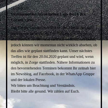
14.03.2020
Vorinformation zur aktuellen Lage durch den
Corona Virus
Das Thema Corona ist derzeit in aller Munde und geht
auch an uns nicht vorbei. Die Planung von Aktionen
und unserem Hoffest sind natürlich weiterhin am laufen,
jedoch können wir momentan nicht wirklich absehen, ob
das alles wie geplant stattfinden kann. Unser nächstes
Treffen ist für den 20.04.2020 geplant und wird, wenn
möglich, in Zorge stattfinden. Nähere Informationen zu
den bevorstehenden Terminen bekommt Ihr zeitnah hier
im Newsblog, auf Facebook, in der WhatsApp Gruppe
und der lokalen Presse.
Wir bitten um Beachtung und Verständnis.
Bleibt bitte alle gesund. Wir zählen auf Euch.